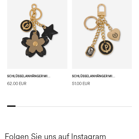
SCHLÜSSELANHÄNGER MIT CHARMS AUS HERITAGE-PVC
SCHLÜSSELANHÄNGER MIT SCHMUCK-ANHÄNGER
62.00 EUR
51.00 EUR
5
Folgen Sie uns auf Instagram