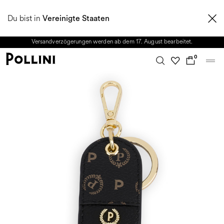
NUTZEN SIE DEN SALE UND ENTDECKEN SIE DIE NEUE HERBST/WINTER
Du bist in
2026 KOLLEKTION. Vom 8. bis 16. August ist unser Kundenservice nicht
Vereinigte Staaten
erreichbar. Alle in diesem Zeitraum eingehenden Anfragen sowie mögliche
Versandverzögerungen werden ab dem 17. August bearbeitet.
0