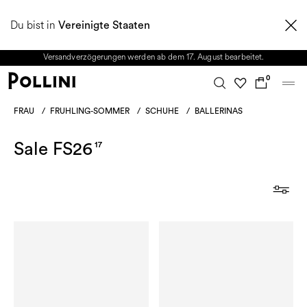
NUTZEN SIE DEN SALE UND ENTDECKEN SIE DIE NEUE HERBST/WINTER
Du bist in
2026 KOLLEKTION. Vom 8. bis 16. August ist unser Kundenservice nicht
Vereinigte Staaten
erreichbar. Alle in diesem Zeitraum eingehenden Anfragen sowie mögliche
Versandverzögerungen werden ab dem 17. August bearbeitet.
0
FRAU
/
FRUHLING-SOMMER
/
SCHUHE
/
BALLERINAS
Sale FS26
17