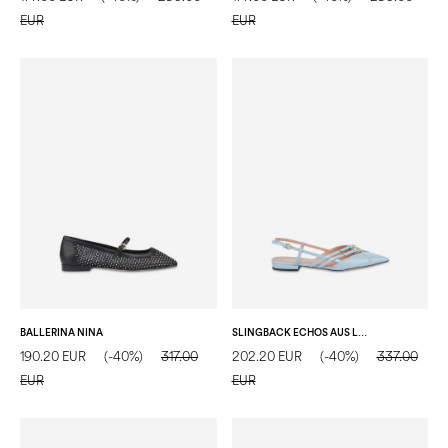
EUR
EUR
BALLERINA NINA
SLINGBACK ECHOS AUS LACKLEDER
190.20 EUR
(-40%)
317.00
202.20 EUR
(-40%)
337.00
EUR
EUR