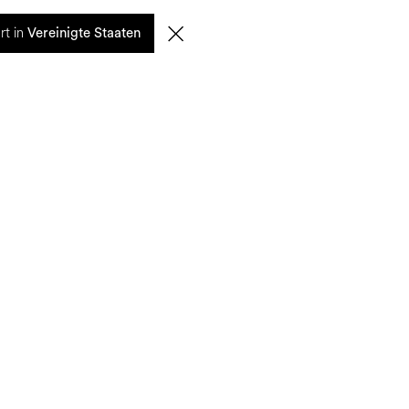
0
rt in
SUCHE
DE | EUR
Vereinigte Staaten