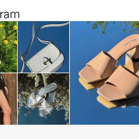
gram
The most-wanted mules and san
sale. ...