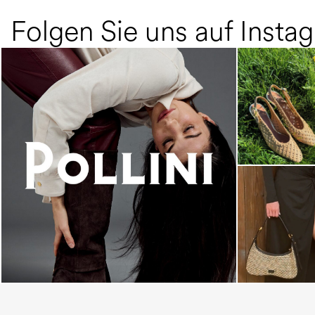
Folgen Sie uns auf Insta
An ode to the house’s vibrant Italian roots, the
new...