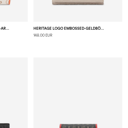
HERITAGE-SOMMER CAPSULE ZIP-AROUND-PORTEMONNAIE
HERITAGE LOGO EMBOSSED-GELDBÖRSE ELFENBEIN
148.00 EUR