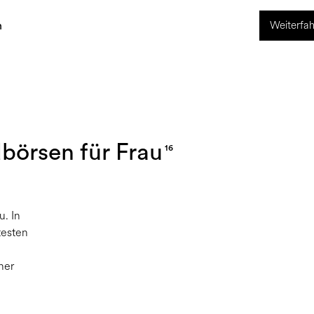
Weiterfah
ng
World of Pollini
n
dbörsen für Frau
16
u. In
testen
ner