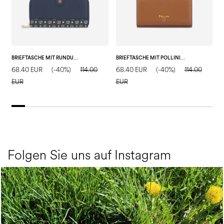
BRIEFTASCHE MIT RUNDUM-REISSVERSCHLUSS
BRIEFTASCHE MIT POLLINI-SCHRIFTZUG
68.40 EUR
(-40%)
114.00
68.40 EUR
(-40%)
114.00
6
EUR
EUR
E
Folgen Sie uns auf Instagram