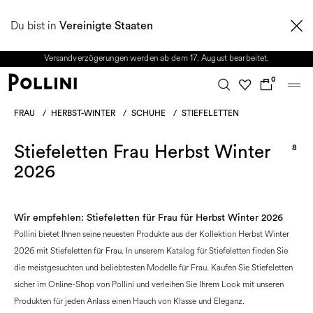
NUTZEN SIE DEN SALE UND ENTDECKEN SIE DIE NEUE HERBST/WINTER
Du bist in
2026 KOLLEKTION. Vom 8. bis 16. August ist unser Kundenservice nicht
Vereinigte Staaten
erreichbar. Alle in diesem Zeitraum eingehenden Anfragen sowie mögliche
Versandverzögerungen werden ab dem 17. August bearbeitet.
0
FRAU
/
HERBST-WINTER
/
SCHUHE
/
STIEFELETTEN
Stiefeletten Frau Herbst Winter
8
2026
Wir empfehlen: Stiefeletten für Frau für Herbst Winter 2026
Pollini bietet Ihnen seine neuesten Produkte aus der Kollektion Herbst Winter
2026 mit Stiefeletten für Frau. In unserem Katalog für Stiefeletten finden Sie
die meistgesuchten und beliebtesten Modelle für Frau. Kaufen Sie Stiefeletten
sicher im Online-Shop von Pollini und verleihen Sie Ihrem Look mit unseren
Produkten für jeden Anlass einen Hauch von Klasse und Eleganz.