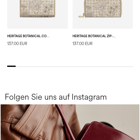
HERITAGE BOTANICAL CONTINENTAL WALLET
HERITAGE BOTANICAL ZIP-AROUND-GELDBÖRSE
137.00 EUR
137.00 EUR
6
E
Folgen Sie uns auf Instagram