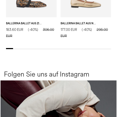
BALLERINA BALLET AUS ZIEGENLEDER
BALLERINA BALLET AUS NAPPALEDER
183.60 EUR
(-40%)
306.00
177.00 EUR
(-40%)
295.00
3
EUR
EUR
E
Folgen Sie uns auf Instagram