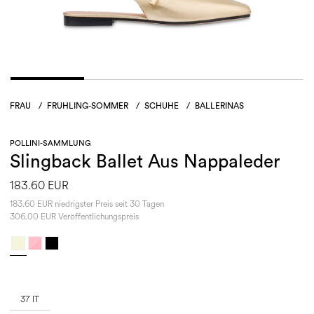
FRAU
/
FRUHLING-SOMMER
/
SCHUHE
/
BALLERINAS
POLLINI-SAMMLUNG
Slingback Ballet Aus Nappaleder
183.60 EUR
183.60 EUR niedrigster Preis seit 30 Tagen
306.00 EUR Veröffentlichungspreis
37 IT