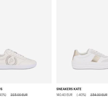
US
SNEAKERS KATE
40%)
223.00 EUR
140.40 EUR
(-40%)
234.00 EUR