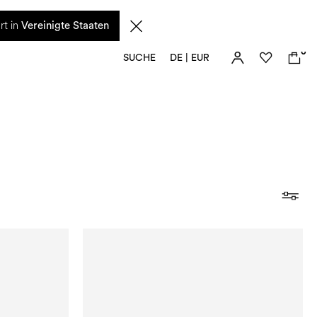
n diesem Zeitraum eingehenden Anfragen sowie mögliche Versandverzögerungen
rt in
Vereinigte Staaten
0
SUCHE
DE | EUR