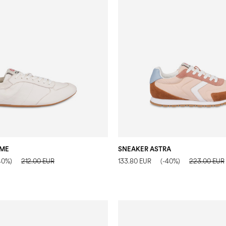
UME
SNEAKER ASTRA
40%)
212.00 EUR
133.80 EUR
(-40%)
223.00 EUR