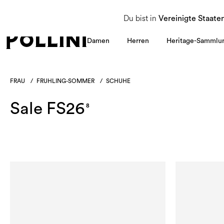
NUTZEN SIE DEN SALE UND ENTDECKEN SIE DIE NEUE HERBST/WINTER 2026 KOLLEKT
Du bist in
Vereinigte Staate
Damen
Herren
Heritage-Sammlu
FRAU
/
FRUHLING-SOMMER
/
SCHUHE
Sale FS26
8