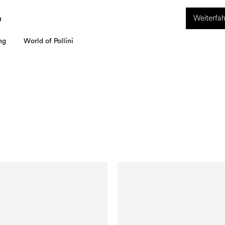
ION. Vom 8. bis 16. August ist unser Kundenservice nicht erreichbar. Alle i
Weiterfah
werden ab dem 17. August bearbeitet.
n
ng
World of Pollini