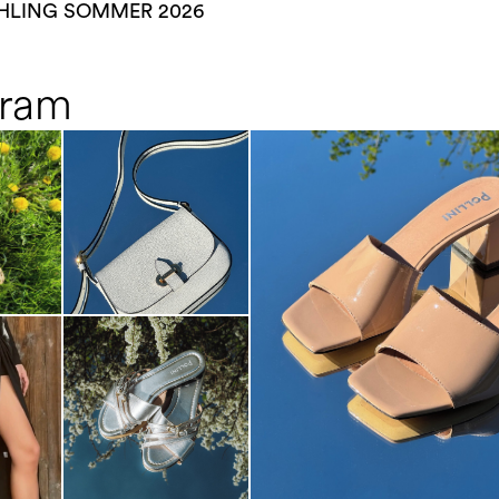
UHLING SOMMER 2026
gram
The most-wanted mules and san
sale. ...