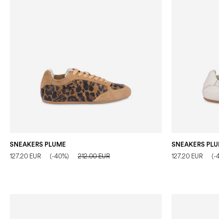
SNEAKERS PLUME
SNEAKERS PL
127.20 EUR
(-40%)
212.00 EUR
127.20 EUR
(-