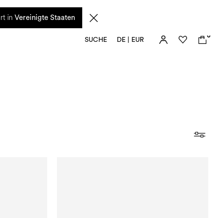
n diesem Zeitraum eingehenden Anfragen sowie mögliche Versandverzögerungen
rt in
Vereinigte Staaten
0
SUCHE
DE | EUR