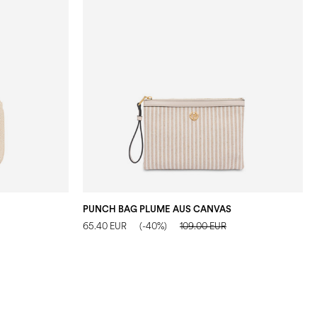
PUNCH BAG PLUME AUS CANVAS
65.40 EUR
(-40%)
109.00 EUR