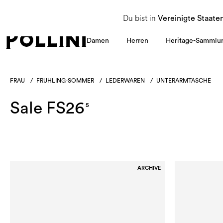
NUTZEN SIE DEN SALE UND ENTDECKEN SIE DIE NEUE HERBST/WINTER 2026 KOLLEKT
Du bist in
Vereinigte Staate
Damen
Herren
Heritage-Sammlu
FRAU
/
FRUHLING-SOMMER
/
LEDERWAREN
/
UNTERARMTASCHE
Sale FS26
5
ARCHIVE