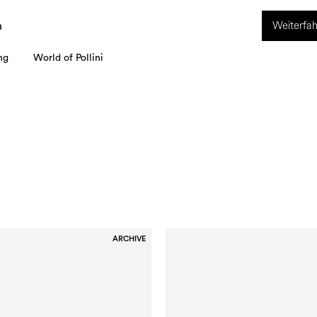
ION. Vom 8. bis 16. August ist unser Kundenservice nicht erreichbar. Alle i
Weiterfah
werden ab dem 17. August bearbeitet.
n
ng
World of Pollini
ARCHIVE