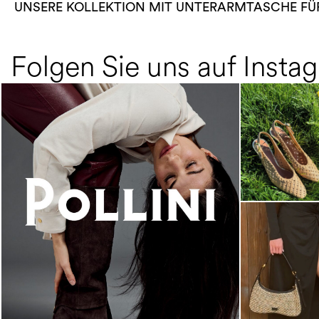
UNSERE KOLLEKTION MIT UNTERARMTASCHE FÜ
Folgen Sie uns auf Insta
An ode to the house’s vibrant Italian roots, the
new...