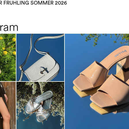
R FRUHLING SOMMER 2026
gram
The most-wanted mules and san
sale. ...