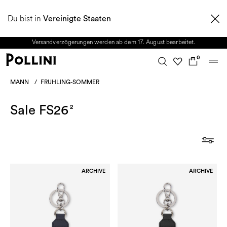
NUTZEN SIE DEN SALE UND ENTDECKEN SIE DIE NEUE HERBST/WINTER
Du bist in
2026 KOLLEKTION. Vom 8. bis 16. August ist unser Kundenservice nicht
Vereinigte Staaten
erreichbar. Alle in diesem Zeitraum eingehenden Anfragen sowie mögliche
Versandverzögerungen werden ab dem 17. August bearbeitet.
0
MANN
/
FRUHLING-SOMMER
Sale FS26
2
ARCHIVE
ARCHIVE