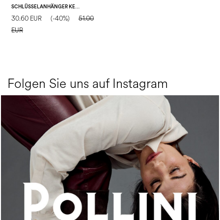
SCHLÜSSELANHÄNGER KERING THE NEW TOUCH
30.60 EUR
(-40%)
51.00
EUR
Folgen Sie uns auf Instagram
An ode to the house’s vibrant Italian roots, the new...