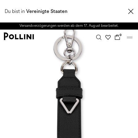
NUTZEN SIE DEN SALE UND ENTDECKEN SIE DIE NEUE HERBST/WINTER
Du bist in
2026 KOLLEKTION. Vom 8. bis 16. August ist unser Kundenservice nicht
Vereinigte Staaten
erreichbar. Alle in diesem Zeitraum eingehenden Anfragen sowie mögliche
Versandverzögerungen werden ab dem 17. August bearbeitet.
0