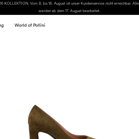
ION. Vom 8. bis 16. August ist unser Kundenservice nicht erreichbar. Alle i
werden ab dem 17. August bearbeitet.
ng
World of Pollini