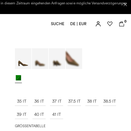
n diesem Zeitraum eingehenden Anfragen sowie mögliche Versandverzögerungen
0
SUCHE
DE | EUR
35 IT
36 IT
37 IT
37.5 IT
38 IT
38.5 IT
39 IT
40 IT
41 IT
GRÖSSENTABELLE