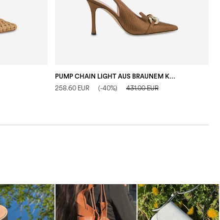
PUMP CHAIN LIGHT AUS BRAUNEM KALBSLEDER
S
258.60 EUR
(-40%)
431.00 EUR
2