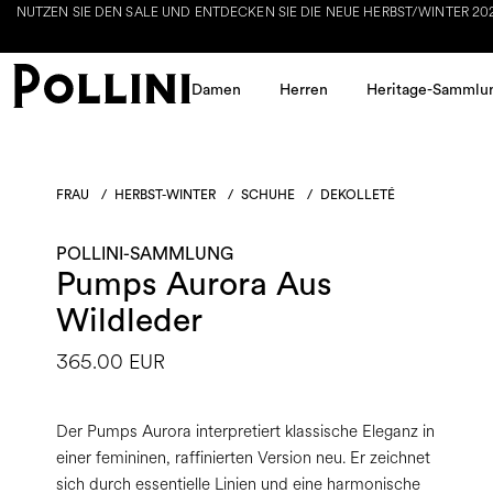
NUTZEN SIE DEN SALE UND ENTDECKEN SIE DIE NEUE HERBST/WINTER 2026 KOLLEKT
Damen
Herren
Heritage-Sammlu
FRAU
/
HERBST-WINTER
/
SCHUHE
/
DEKOLLETÉ
POLLINI-SAMMLUNG
Pumps Aurora Aus
Wildleder
365.00 EUR
Der Pumps Aurora interpretiert klassische Eleganz in
einer femininen, raffinierten Version neu. Er zeichnet
sich durch essentielle Linien und eine harmonische