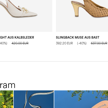
IGHT AUS KALBSLEDER
SLINGBACK MUSE AUS BAST
-40%)
420.00 EUR
382.20 EUR
(-40%)
637.00 EUR
gram