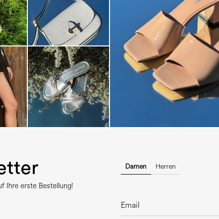
The most-wanted mules and san
sale. ...
tter
Damen
Herren
 Ihre erste Bestellung!