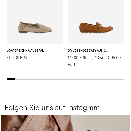
LOAFER SIENNA AUS SPALTLEDER
DRIVER SHOES EASY AUS SPALTLEDER
409.00 EUR
177.00 EUR
(-40%)
295.00
2
EUR
E
Folgen Sie uns auf Instagram