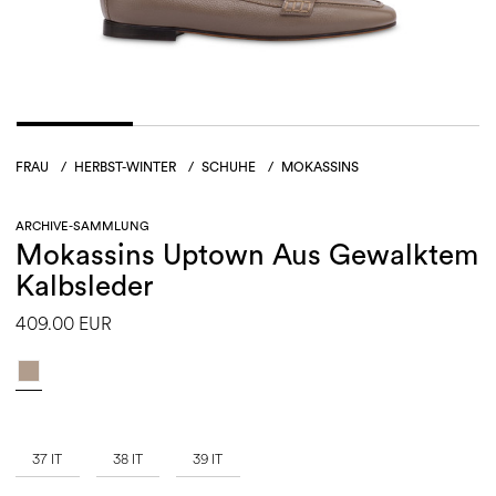
FRAU
/
HERBST-WINTER
/
SCHUHE
/
MOKASSINS
ARCHIVE-SAMMLUNG
Mokassins Uptown Aus Gewalktem
Kalbsleder
409.00 EUR
37 IT
38 IT
39 IT