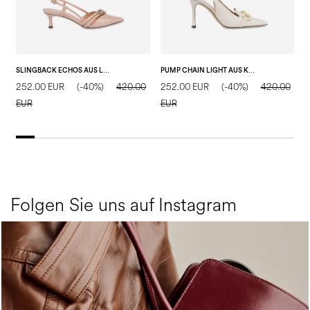
SLINGBACK ECHOS AUS LACKLEDER
PUMP CHAIN LIGHT AUS KALBSLEDER
S
252.00 EUR
(-40%)
420.00
252.00 EUR
(-40%)
420.00
3
EUR
EUR
E
Folgen Sie uns auf Instagram