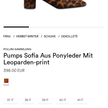
FRAU
/
HERBST-WINTER
/
SCHUHE
/
DEKOLLETÉ
POLLINI-SAMMLUNG
Pumps Sofia Aus Ponyleder Mit
Leoparden-print
398.00 EUR
37 IT
38 IT
39 IT
40 IT
41 IT