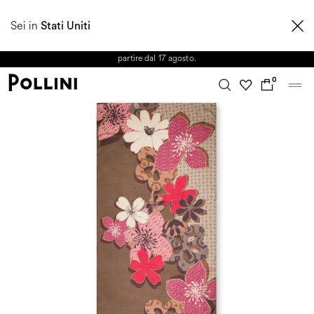
APPROFITTA DEI SALDI E SCOPRI LA NUOVA COLLEZIONE
Sei in
AUTUNNO/INVERNO 2026. Dall'8 al 16 agosto il Servizio Clienti non sarà
Stati Uniti
operativo. Le richieste e gli eventuali ritardi nelle spedizioni saranno gestiti a
partire dal 17 agosto.
0