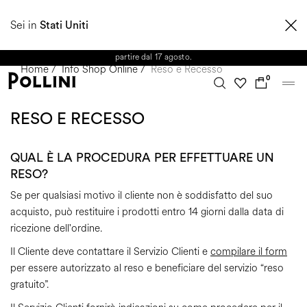
APPROFITTA DEI SALDI E SCOPRI LA NUOVA COLLEZIONE
Sei in
AUTUNNO/INVERNO 2026. Dall'8 al 16 agosto il Servizio Clienti non sarà
Stati Uniti
operativo. Le richieste e gli eventuali ritardi nelle spedizioni saranno gestiti a
partire dal 17 agosto.
Home
/
Info Shop Online
/
Reso e Recesso
0
RESO E RECESSO
QUAL È LA PROCEDURA PER EFFETTUARE UN
RESO?
Se per qualsiasi motivo il cliente non è soddisfatto del suo
acquisto, può restituire i prodotti
entro 14 giorni dalla data di
ricezione dell'ordine.
Il Cliente deve contattare il Servizio Clienti e
compilare il form
per essere autorizzato al reso e beneficiare del servizio “reso
gratuito”.