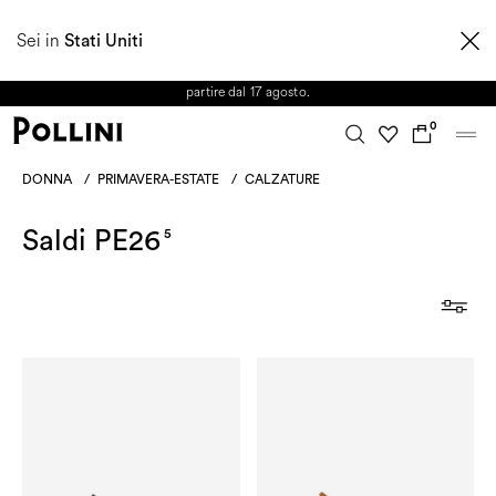
APPROFITTA DEI SALDI E SCOPRI LA NUOVA COLLEZIONE
Sei in
AUTUNNO/INVERNO 2026. Dall'8 al 16 agosto il Servizio Clienti non sarà
Stati Uniti
operativo. Le richieste e gli eventuali ritardi nelle spedizioni saranno gestiti a
partire dal 17 agosto.
0
DONNA
/
PRIMAVERA-ESTATE
/
CALZATURE
Saldi PE26
5