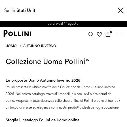
APPROFITTA DEI SALDI E SCOPRI LA NUOVA COLLEZIONE
Sei in
AUTUNNO/INVERNO 2026. Dall'8 al 16 agosto il Servizio Clienti non sarà
Stati Uniti
operativo. Le richieste e gli eventuali ritardi nelle spedizioni saranno gestiti a
partire dal 17 agosto.
0
UOMO
/
AUTUNNO-INVERNO
Collezione Uomo Pollini
27
Le proposte Uomo Autunno Inverno 2026
Pollini presenta le ultime novità della Collezione da Uomo Autunno Inverno
2026. Nel nostro catalogo troverai i modelli più esclusivi e desiderati da
uomo. Acquista in tutta sicurezza sullo shop online di Pollini e dona al tuo look
un tocco di classe ed eleganza con i nostri prodotti, ideali per ogni occasione.
Sfoglia il catalogo Pollini da Uomo online