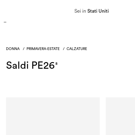
APPROFITTA DEI SALDI E SCOPRI LA NUOVA COLLEZIONE AUTUNNO/INVERNO 2026. 
Sei in
Stati Uniti
Donna
Uomo
Linea Heritage
DONNA
/
PRIMAVERA-ESTATE
/
CALZATURE
Saldi PE26
8