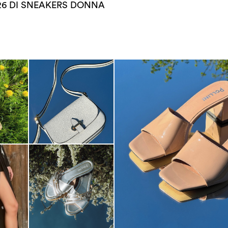
26 DI SNEAKERS DONNA
The most-wanted mules and san
sale. ...