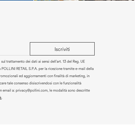
Iscriviti
sul trattamento dei dati ai sensi dell’art. 13 del Reg. UE
a
POLLINI RETAIL S.P.A.
per la ricezione tramite e-mail della
promozionali ed aggiornamenti con finalità di marketing, in
are tale consenso disiscrivendosi con le funzionalità
un email a:
privacy@pollini.com, le modalità sono descritte
k
.