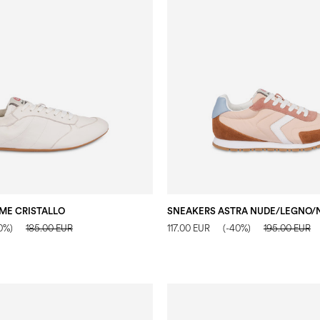
ME CRISTALLO
0%)
185.00 EUR
117.00 EUR
(-40%)
195.00 EUR