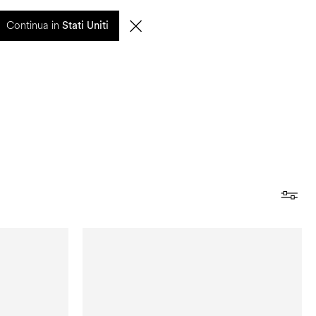
entuali ritardi nelle spedizioni saranno gestiti a partire dal 17 agosto.
Continua in
Stati Uniti
0
CERCA
IT | EUR