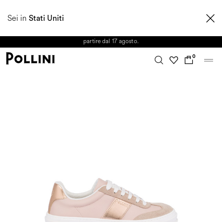
APPROFITTA DEI SALDI E SCOPRI LA NUOVA COLLEZIONE
Sei in
AUTUNNO/INVERNO 2026. Dall'8 al 16 agosto il Servizio Clienti non sarà
Stati Uniti
operativo. Le richieste e gli eventuali ritardi nelle spedizioni saranno gestiti a
partire dal 17 agosto.
0