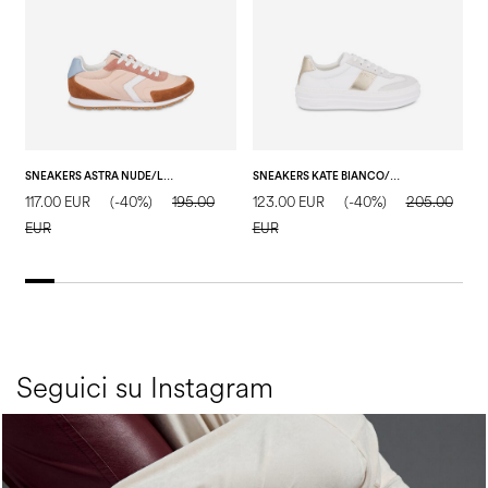
SNEAKERS ASTRA NUDE/LEGNO/NUDE/BIANCO/ACQUA
SNEAKERS KATE BIANCO/BIANCO/SAND
117.00 EUR
(-40%)
195.00
123.00 EUR
(-40%)
205.00
1
EUR
EUR
E
Seguici su Instagram