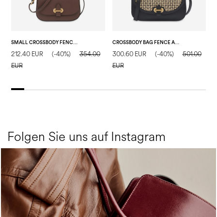
SMALL CROSSBODY FENCE BAG AUS GETROMMELTEM KALBSLEDER
CROSSBODY BAG FENCE AUS KALBSLEDER UND BAST
212.40 EUR
(-40%)
354.00
300.60 EUR
(-40%)
501.00
1
EUR
EUR
Folgen Sie uns auf Instagram