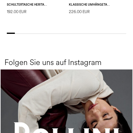
SCHULTERTASCHE HERITAGE LOGO CLASSIC
KLASSISCHE UMHÄNGETASCHE AUS PVC MIT HERITAGE-LOGO CLASSIC SCHWARZ/LACK
192.00 EUR
226.00 EUR
2
Folgen Sie uns auf Instagram