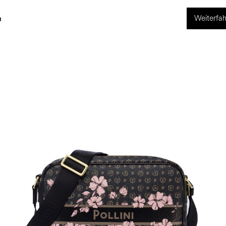
Weiterfah
ng
World of Pollini
n