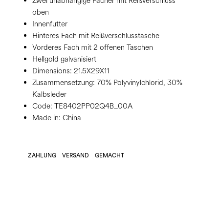
Zwei unabhängige Fächer mit Reißverschluss
oben
Innenfutter
Hinteres Fach mit Reißverschlusstasche
Vorderes Fach mit 2 offenen Taschen
Hellgold galvanisiert
Dimensions:
21.5X29X11
Zusammensetzung:
70% Polyvinylchlorid, 30%
Kalbsleder
Code:
TE8402PP02Q4B_00A
Made in: China
ZAHLUNG
VERSAND
GEMACHT