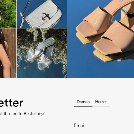
The most-wanted mules and san
sale. ...
tter
Damen
Herren
 Ihre erste Bestellung!