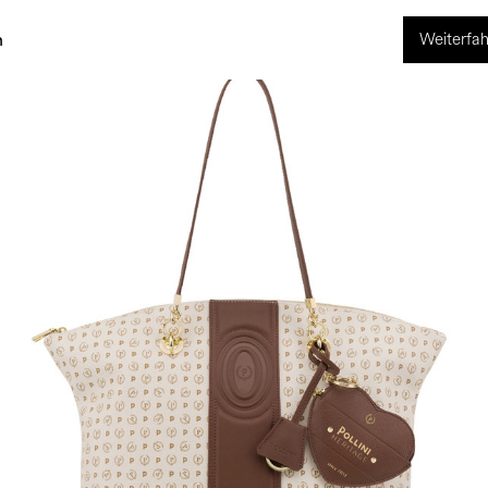
Weiterfah
ng
World of Pollini
n