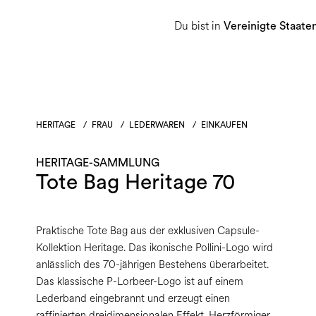
Du bist in
Damen
Herren
Heritage-Sammlu
Vereinigte Staate
HERITAGE
/
FRAU
/
LEDERWAREN
/
EINKAUFEN
HERITAGE-SAMMLUNG
Tote Bag Heritage 70
Praktische Tote Bag aus der exklusiven Capsule-
Kollektion Heritage. Das ikonische Pollini-Logo wird
anlässlich des 70-jährigen Bestehens überarbeitet.
Das klassische P-Lorbeer-Logo ist auf einem
Lederband eingebrannt und erzeugt einen
raffinierten dreidimensionalen Effekt. Herzförmiger