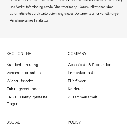
personenbezogenen Daten für die Zwecke des Versands betreffend Werbung
und Verkaufsförderung sowie Direktmarketing-Kommunikationen über
automatisierte durch Unterzeichnung dieses Dokuments unter vollständiger
Annahme seines Inhalts zu.
SHOP ONLINE
COMPANY
Kundenbetreuung
Geschichte & Produktion
Versandinformation
Firmenkontakte
Widerrufsrecht
Filialfinder
Zahlungsmethoden
Karrieren
FAQs - Häufig gestellte
Zusammenarbeit
Fragen
SOCIAL
POLICY