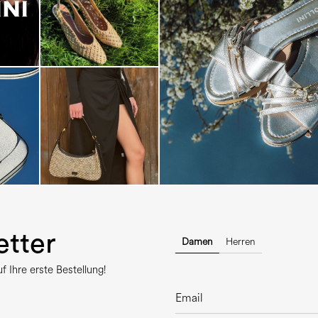
Blending sass and class, the Echo
is...
tter
Damen
Herren
 Ihre erste Bestellung!