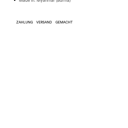
Made in: Myanmar (Burma)
ZAHLUNG
VERSAND
GEMACHT