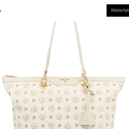
Weiterfah
ng
World of Pollini
n