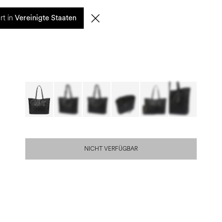
0
rt in
SUCHE
DE | EUR
Vereinigte Staaten
NICHT VERFÜGBAR