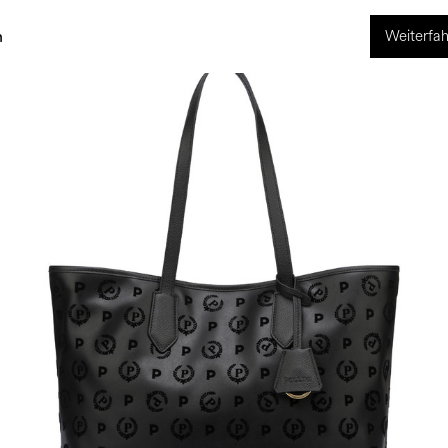
Weiterfah
ng
World of Pollini
n