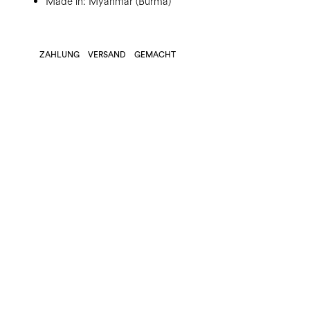
Made in: Myanmar (Burma)
ZAHLUNG
VERSAND
GEMACHT