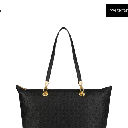
Weiterfah
ng
World of Pollini
n