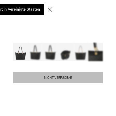
0
rt in
SUCHE
DE | EUR
Vereinigte Staaten
NICHT VERFÜGBAR