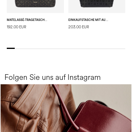
MATELASSÉ-TRAGETASCHE HERITAGE SCHWARZ/SCHWARZ
EINKAUFSTASCHE MIT AUSTAUSCHBAREN GRIFFEN HERITAGE FLOCK
T
192.00 EUR
203.00 EUR
2
Folgen Sie uns auf Instagram