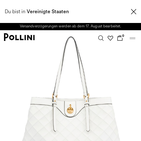
NUTZEN SIE DEN SALE UND ENTDECKEN SIE DIE NEUE HERBST/WINTER
Du bist in
2026 KOLLEKTION. Vom 8. bis 16. August ist unser Kundenservice nicht
Vereinigte Staaten
erreichbar. Alle in diesem Zeitraum eingehenden Anfragen sowie mögliche
Versandverzögerungen werden ab dem 17. August bearbeitet.
0