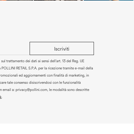
Iscriviti
sul trattamento dei dati ai sensi dell’art. 13 del Reg. UE
a
POLLINI RETAIL S.P.A.
per la ricezione tramite e-mail della
promozionali ed aggiornamenti con finalità di marketing, in
are tale consenso disiscrivendosi con le funzionalità
un email a:
privacy@pollini.com, le modalità sono descritte
k
.