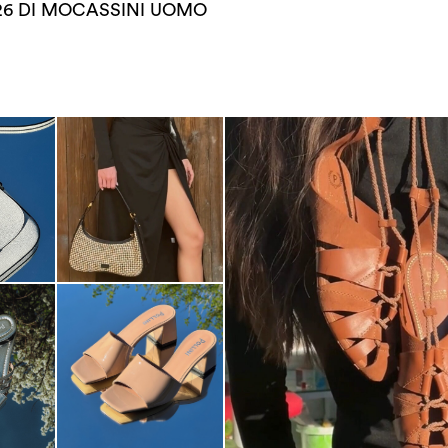
26 DI MOCASSINI UOMO
Elevate your desire for a last
with th...