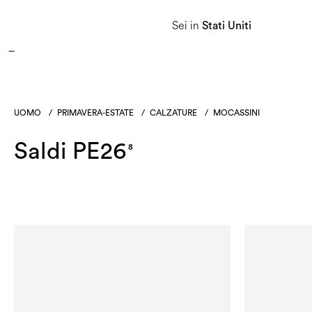
APPROFITTA DEI SALDI E SCOPRI LA NUOVA COLLEZIONE AUTUNNO/INVERNO 2026. 
Sei in
Stati Uniti
Donna
Uomo
Linea Heritage
UOMO
/
PRIMAVERA-ESTATE
/
CALZATURE
/
MOCASSINI
Saldi PE26
8