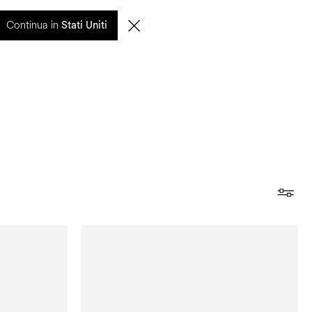
entuali ritardi nelle spedizioni saranno gestiti a partire dal 17 agosto.
Continua in
Stati Uniti
0
CERCA
IT | EUR