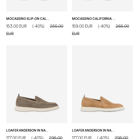
MOCASSINO SLIP-ON CALIFORNIA IN CROSTA BLU
MOCASSINO CALIFORNIA IN CAPRA POPPY ROCK NERO
153.00 EUR
(-40%)
255.00
159.00 EUR
(-40%)
265.00
EUR
EUR
LOAFER ANDERSON IN NABUK MILITARE
LOAFER ANDERSON IN NABUK CUOIO
177.00 EUR
(-40%)
295.00
177.00 EUR
(-40%)
295.00