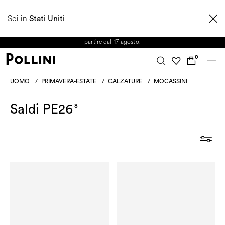
APPROFITTA DEI SALDI E SCOPRI LA NUOVA COLLEZIONE
Sei in
AUTUNNO/INVERNO 2026. Dall'8 al 16 agosto il Servizio Clienti non sarà
Stati Uniti
operativo. Le richieste e gli eventuali ritardi nelle spedizioni saranno gestiti a
partire dal 17 agosto.
0
UOMO
/
PRIMAVERA-ESTATE
/
CALZATURE
/
MOCASSINI
Saldi PE26
8