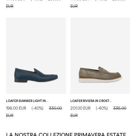
EUR
EUR
LOAFER SUMMER LIGHT IN VITELLO STAMPA TRECCIA BLU
LOAFER RIVIERA IN CROSTA MILITARE
198.00 EUR
(-40%)
330.00
201.00 EUR
(-40%)
335.00
EUR
EUR
LA NOSTRA COLLEZIONE PRIMAVERA ESTATE