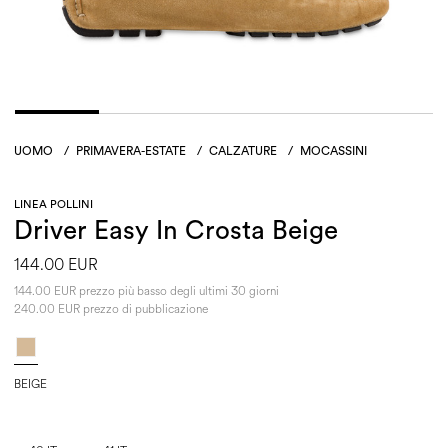
UOMO
/
PRIMAVERA-ESTATE
/
CALZATURE
/
MOCASSINI
LINEA POLLINI
Driver Easy In Crosta Beige
144.00 EUR
144.00 EUR prezzo più basso degli ultimi 30 giorni
240.00 EUR prezzo di pubblicazione
BEIGE