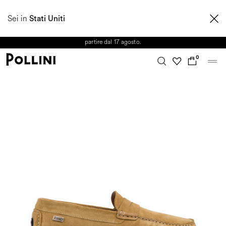
APPROFITTA DEI SALDI E SCOPRI LA NUOVA COLLEZIONE
Sei in
AUTUNNO/INVERNO 2026. Dall'8 al 16 agosto il Servizio Clienti non sarà
Stati Uniti
operativo. Le richieste e gli eventuali ritardi nelle spedizioni saranno gestiti a
partire dal 17 agosto.
0