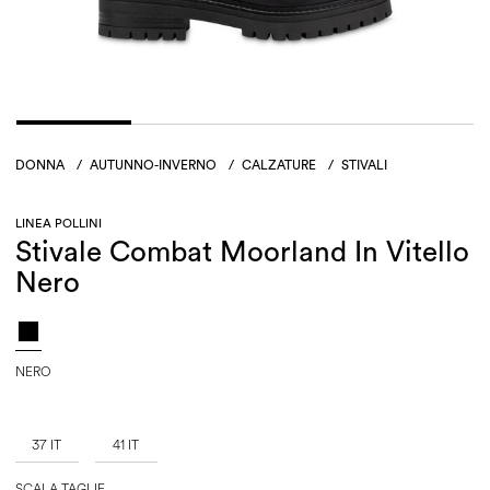
DONNA
/
AUTUNNO-INVERNO
/
CALZATURE
/
STIVALI
LINEA POLLINI
Stivale Combat Moorland In Vitello
Nero
NERO
37 IT
41 IT
SCALA TAGLIE