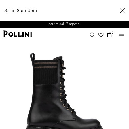
APPROFITTA DEI SALDI E SCOPRI LA NUOVA COLLEZIONE
Sei in
AUTUNNO/INVERNO 2026. Dall'8 al 16 agosto il Servizio Clienti non sarà
Stati Uniti
operativo. Le richieste e gli eventuali ritardi nelle spedizioni saranno gestiti a
partire dal 17 agosto.
0