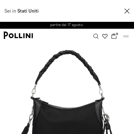
APPROFITTA DEI SALDI E SCOPRI LA NUOVA COLLEZIONE
Sei in
AUTUNNO/INVERNO 2026. Dall'8 al 16 agosto il Servizio Clienti non sarà
Stati Uniti
operativo. Le richieste e gli eventuali ritardi nelle spedizioni saranno gestiti a
partire dal 17 agosto.
0