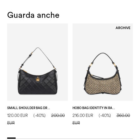
Guarda anche
ARCHIVE
SMALL SHOULDER BAG DROP MATELASSÈ IN FAUX LEATHER NERO/NERO
HOBO BAG IDENTITY IN RAFIA BEIGE/NERO/NERO
120.00 EUR
(-40%)
200.00
216.00 EUR
(-40%)
360.00
1
EUR
EUR
E