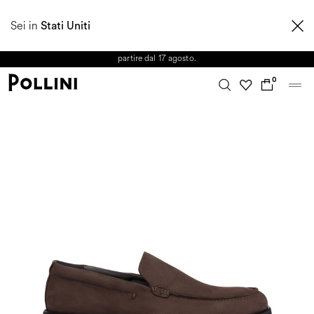
APPROFITTA DEI SALDI E SCOPRI LA NUOVA COLLEZIONE
Sei in
AUTUNNO/INVERNO 2026. Dall'8 al 16 agosto il Servizio Clienti non sarà
Stati Uniti
operativo. Le richieste e gli eventuali ritardi nelle spedizioni saranno gestiti a
partire dal 17 agosto.
0