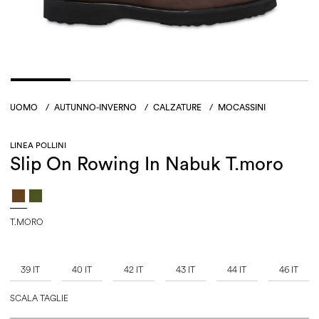
UOMO
/
AUTUNNO-INVERNO
/
CALZATURE
/
MOCASSINI
LINEA POLLINI
Slip On Rowing In Nabuk T.moro
T.MORO
39 IT
40 IT
42 IT
43 IT
44 IT
46 IT
SCALA TAGLIE