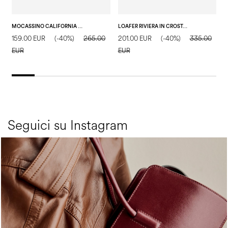
MOCASSINO CALIFORNIA IN CAPRA POPPY ROCK T.MORO
LOAFER RIVIERA IN CROSTA MILITARE
159.00 EUR
(-40%)
265.00
201.00 EUR
(-40%)
335.00
1
EUR
EUR
E
Seguici su Instagram