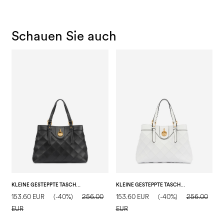
Schauen Sie auch
KLEINE GESTEPPTE TASCHE MIT DOPPELTEM GRIFF AUS KUNSTLEDER
KLEINE GESTEPPTE TASCHE MIT DOPPELTEM GRIFF AUS KUNSTLEDER
153.60 EUR
(-40%)
256.00
153.60 EUR
(-40%)
256.00
3
EUR
EUR
E