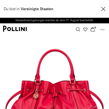
NUTZEN SIE DEN SALE UND ENTDECKEN SIE DIE NEUE HERBST/WINTER
Du bist in
2026 KOLLEKTION. Vom 8. bis 16. August ist unser Kundenservice nicht
Vereinigte Staaten
erreichbar. Alle in diesem Zeitraum eingehenden Anfragen sowie mögliche
Versandverzögerungen werden ab dem 17. August bearbeitet.
0