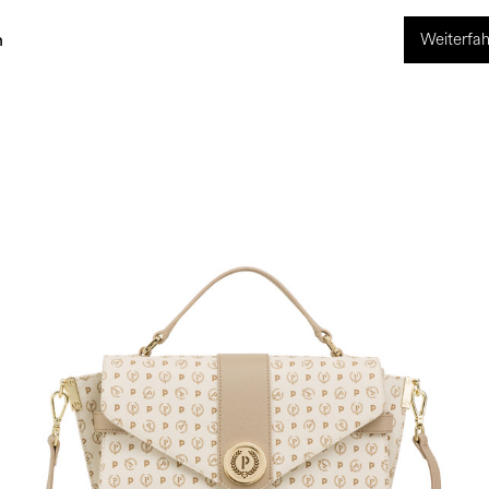
Weiterfah
ng
World of Pollini
n