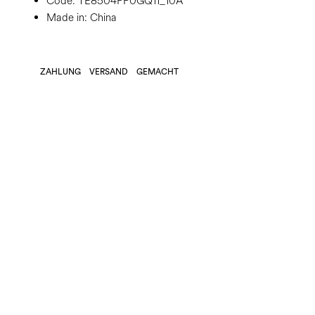
Code:
TE8504PP0GQ11_10A
Made in: China
ZAHLUNG
VERSAND
GEMACHT