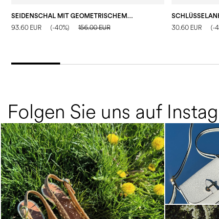
SEIDENSCHAL MIT GEOMETRISCHEM MUSTER UND ZENTRALEM LOGO
SCHLÜSSELAN
93.60 EUR
(-40%)
156.00 EUR
30.60 EUR
(-
Folgen Sie uns auf Insta
Choose between chunky silhouettes with
intriguing we...