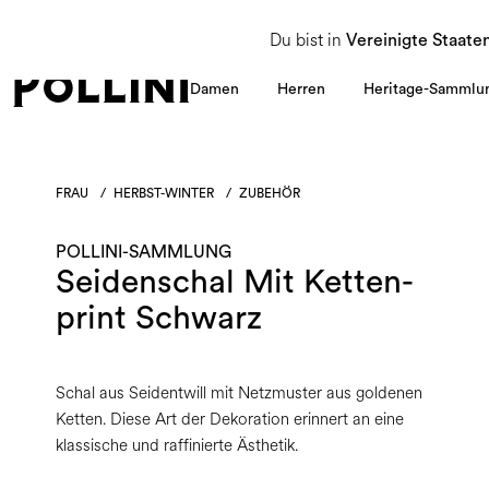
NUTZEN SIE DEN SALE UND ENTDECKEN SIE DIE NEUE HERBST/WINTER 2026 KOLLEKT
Du bist in
Vereinigte Staate
Damen
Herren
Heritage-Sammlu
FRAU
/
HERBST-WINTER
/
ZUBEHÖR
POLLINI-SAMMLUNG
Seidenschal Mit Ketten-
print Schwarz
Schal aus Seidentwill mit Netzmuster aus goldenen
Ketten. Diese Art der Dekoration erinnert an eine
klassische und raffinierte Ästhetik.