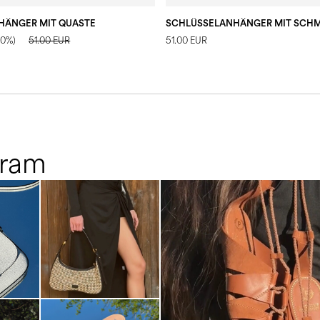
HÄNGER MIT QUASTE
40%)
51.00 EUR
51.00 EUR
gram
Elevate your desire for a last
with th...