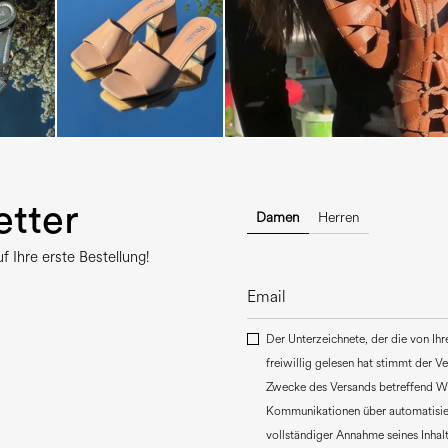
tter
Damen
Herren
 Ihre erste Bestellung!
Der Unterzeichnete, der die von Ih
freiwillig gelesen hat stimmt der 
Zwecke des Versands betreffend W
Kommunikationen über automatisie
vollständiger Annahme seines Inhalt