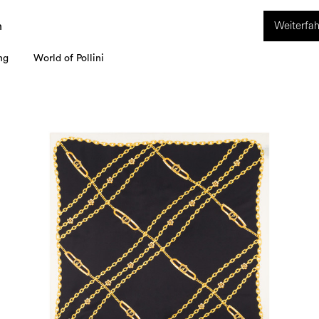
ION. Vom 8. bis 16. August ist unser Kundenservice nicht erreichbar. Alle i
Weiterfah
werden ab dem 17. August bearbeitet.
n
ng
World of Pollini