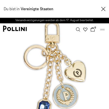
NUTZEN SIE DEN SALE UND ENTDECKEN SIE DIE NEUE HERBST/WINTER
Du bist in
2026 KOLLEKTION. Vom 8. bis 16. August ist unser Kundenservice nicht
Vereinigte Staaten
erreichbar. Alle in diesem Zeitraum eingehenden Anfragen sowie mögliche
Versandverzögerungen werden ab dem 17. August bearbeitet.
0