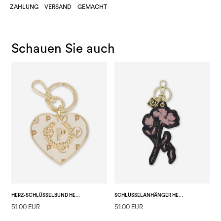
ZAHLUNG
VERSAND
GEMACHT
Schauen Sie auch
HERZ-SCHLÜSSELBUND HERITAGE
SCHLÜSSELANHÄNGER HERITAGE MARINA FLOWER
51.00 EUR
51.00 EUR
3
E