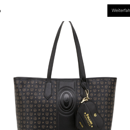
Weiterfah
ng
World of Pollini
n