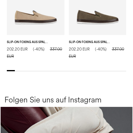
SLIP-ON FOXING AUS SPALTLEDER
SLIP-ON FOXING AUS SPALTLEDER
202.20 EUR
(-40%)
337.00
202.20 EUR
(-40%)
337.00
1
EUR
EUR
E
Folgen Sie uns auf Instagram