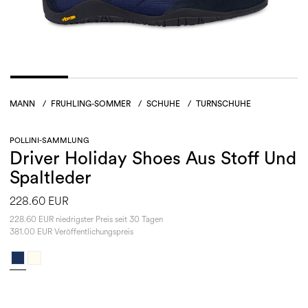
MANN
/
FRUHLING-SOMMER
/
SCHUHE
/
TURNSCHUHE
POLLINI-SAMMLUNG
Driver Holiday Shoes Aus Stoff Und
Spaltleder
228.60 EUR
228.60 EUR niedrigster Preis seit 30 Tagen
381.00 EUR Veröffentlichungspreis