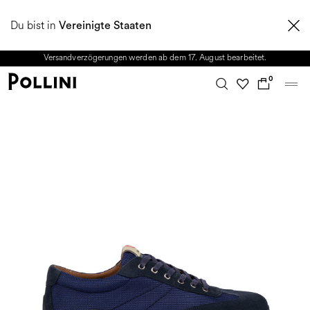
NUTZEN SIE DEN SALE UND ENTDECKEN SIE DIE NEUE HERBST/WINTER
Du bist in
2026 KOLLEKTION. Vom 8. bis 16. August ist unser Kundenservice nicht
Vereinigte Staaten
erreichbar. Alle in diesem Zeitraum eingehenden Anfragen sowie mögliche
Versandverzögerungen werden ab dem 17. August bearbeitet.
0