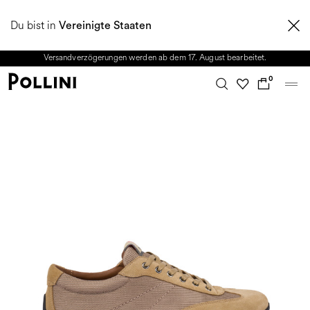
NUTZEN SIE DEN SALE UND ENTDECKEN SIE DIE NEUE HERBST/WINTER
Du bist in
2026 KOLLEKTION. Vom 8. bis 16. August ist unser Kundenservice nicht
Vereinigte Staaten
erreichbar. Alle in diesem Zeitraum eingehenden Anfragen sowie mögliche
Versandverzögerungen werden ab dem 17. August bearbeitet.
0