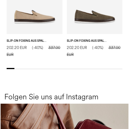
SLIP-ON FOXING AUS SPALTLEDER
SLIP-ON FOXING AUS SPALTLEDER
202.20 EUR
(-40%)
337.00
202.20 EUR
(-40%)
337.00
1
EUR
EUR
E
Folgen Sie uns auf Instagram