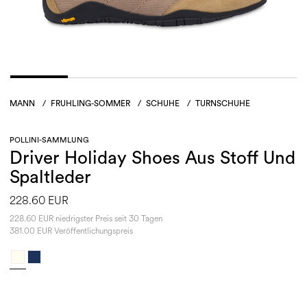
MANN
/
FRUHLING-SOMMER
/
SCHUHE
/
TURNSCHUHE
POLLINI-SAMMLUNG
Driver Holiday Shoes Aus Stoff Und
Spaltleder
228.60 EUR
228.60 EUR niedrigster Preis seit 30 Tagen
381.00 EUR Veröffentlichungspreis