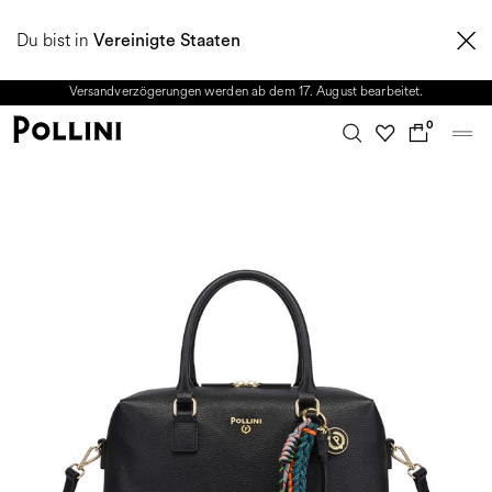
NUTZEN SIE DEN SALE UND ENTDECKEN SIE DIE NEUE HERBST/WINTER
Du bist in
2026 KOLLEKTION. Vom 8. bis 16. August ist unser Kundenservice nicht
Vereinigte Staaten
erreichbar. Alle in diesem Zeitraum eingehenden Anfragen sowie mögliche
Versandverzögerungen werden ab dem 17. August bearbeitet.
0