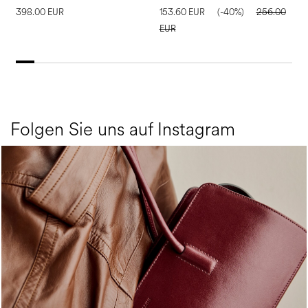
398.00 EUR
153.60 EUR
(-40%)
256.00
1
EUR
E
Folgen Sie uns auf Instagram
Classy, sassy, trendy - the new Pollini Lady Bag is ...