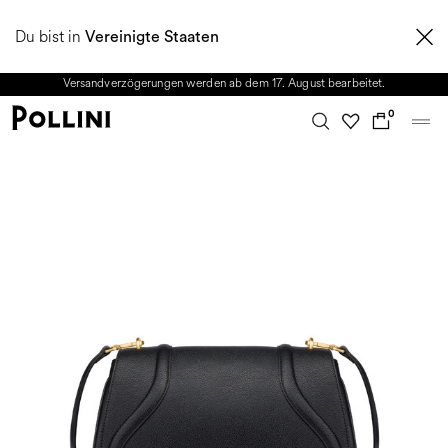
NUTZEN SIE DEN SALE UND ENTDECKEN SIE DIE NEUE HERBST/WINTER
Du bist in
2026 KOLLEKTION. Vom 8. bis 16. August ist unser Kundenservice nicht
Vereinigte Staaten
erreichbar. Alle in diesem Zeitraum eingehenden Anfragen sowie mögliche
Versandverzögerungen werden ab dem 17. August bearbeitet.
0