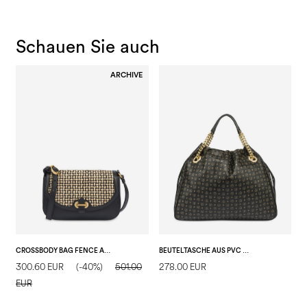
Schauen Sie auch
ARCHIVE
CROSSBODY BAG FENCE AUS KALBSLEDER UND BAST
BEUTELTASCHE AUS PVC MIT HERITAGE SOFT TOUCH
300.60 EUR
(-40%)
501.00
278.00 EUR
1
EUR