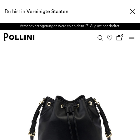
NUTZEN SIE DEN SALE UND ENTDECKEN SIE DIE NEUE HERBST/WINTER
Du bist in
2026 KOLLEKTION. Vom 8. bis 16. August ist unser Kundenservice nicht
Vereinigte Staaten
erreichbar. Alle in diesem Zeitraum eingehenden Anfragen sowie mögliche
Versandverzögerungen werden ab dem 17. August bearbeitet.
0