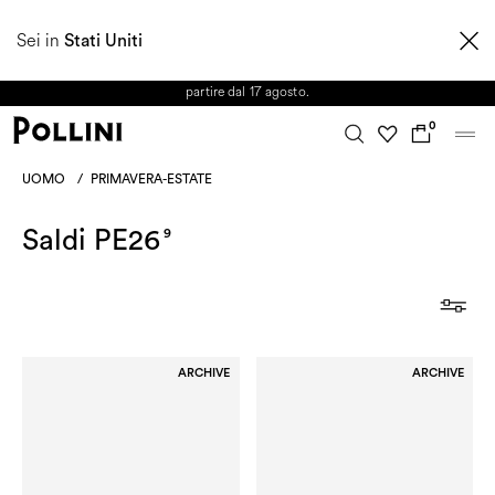
APPROFITTA DEI SALDI E SCOPRI LA NUOVA COLLEZIONE
Sei in
AUTUNNO/INVERNO 2026. Dall'8 al 16 agosto il Servizio Clienti non sarà
Stati Uniti
operativo. Le richieste e gli eventuali ritardi nelle spedizioni saranno gestiti a
partire dal 17 agosto.
0
UOMO
/
PRIMAVERA-ESTATE
Saldi PE26
9
ARCHIVE
ARCHIVE