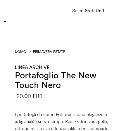
APPROFITTA DEI SALDI E SCOPRI LA NUOVA COLLEZIONE AUTUNNO/INVERNO 2026. 
Sei in
Stati Uniti
Donna
Uomo
Linea Heritage
UOMO
/
PRIMAVERA-ESTATE
LINEA ARCHIVE
Portafoglio The New
Touch Nero
120.00 EUR
I portafogli da uomo Pollini uniscono eleganza e
artigianalità senza tempo. Realizzati in vera pelle,
offrono resistenza e funzionalità, con scomparti