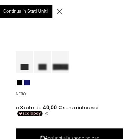
entuali ritardi nelle spedizioni saranno gestiti a partire dal 17 agosto.
Continua in
Stati Uniti
0
CERCA
IT | EUR
NERO
Aggiungi alla shopping bag