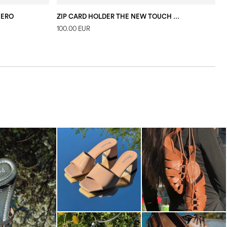
NERO
ZIP CARD HOLDER THE NEW TOUCH NERO
100.00 EUR
8
s mule in silver