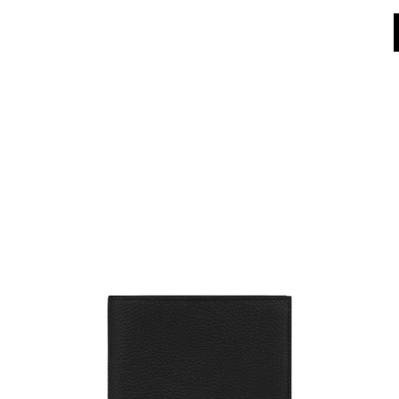
Dall'8 al 16 agosto il Servizio Clienti non sarà operativo. Le richieste e gli ev
World of Pollini