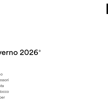
Dall'8 al 16 agosto il Servizio Clienti non sarà operativo. Le richieste e gli ev
World of Pollini
verno 2026
0
no
essori
sta
 tocco
 per