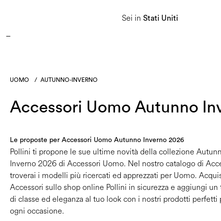
APPROFITTA DEI SALDI E SCOPRI LA NUOVA COLLEZIONE AUTUNNO/INVERNO 2026. 
Sei in
Stati Uniti
Donna
Uomo
Linea Heritage
UOMO
/
AUTUNNO-INVERNO
Accessori Uomo Autunno In
Le proposte per Accessori Uomo Autunno Inverno 2026
Pollini ti propone le sue ultime novità della collezione Autun
Inverno 2026 di Accessori Uomo. Nel nostro catalogo di Acc
troverai i modelli più ricercati ed apprezzati per Uomo. Acqui
Accessori sullo shop online Pollini in sicurezza e aggiungi un
di classe ed eleganza al tuo look con i nostri prodotti perfetti
ogni occasione.