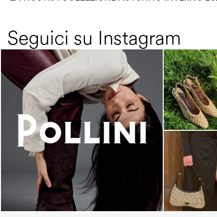
Seguici su Instagram
An ode to the house’s vibrant Italian roots, the
new...