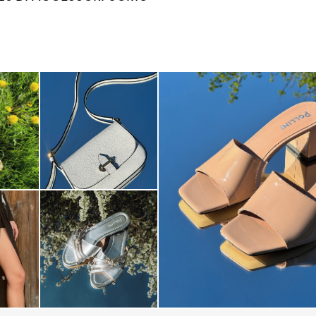
The most-wanted mules and san
sale. ...