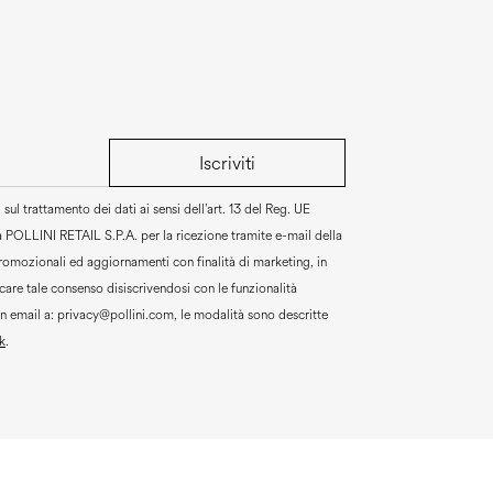
Iscriviti
sul trattamento dei dati ai sensi dell’art. 13 del Reg. UE
a
POLLINI RETAIL S.P.A.
per la ricezione tramite e-mail della
promozionali ed aggiornamenti con finalità di marketing, in
are tale consenso disiscrivendosi con le funzionalità
un email a:
privacy@pollini.com, le modalità sono descritte
k
.